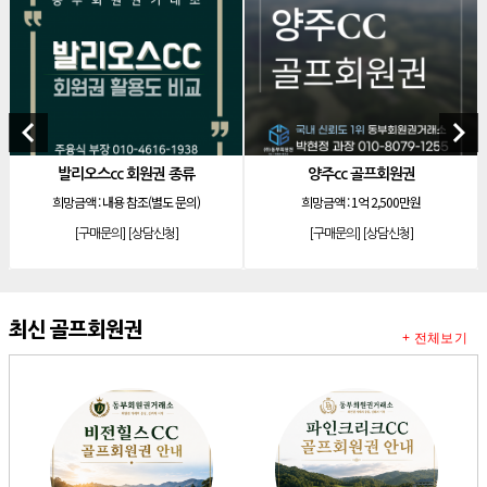
[리조트]
안토리조트 130평 개인 무기명
[리조트]
한화 안토 77평 등기 기명
[리조트]
한화 안토 67평 하프 등기 기명
[리조트]
한화리조트 스위트 회원제 무기명
keyboard_arrow_left
keyboard_arrow_right
[리조트]
소노 이그젝큐티브 회원제 무기명
회원권 종류
양주cc 골프회원권
소노호텔앤리조트 골드 
[리조트]
소노호텔앤리조트 로얄 회원제 기명
조(별도 문의)
희망금액 :
1억 2,500만원
희망금액 :
1억9,500만원
[리조트]
소노호텔앤리조트 로얄 회원제 기명
상담신청]
[구매문의]
[상담신청]
[구매문의]
[상담
[리조트]
소노호텔앤리조트 로얄 등기 기명
[리조트]
소노호텔앤리조트 골드 회원제 무기명
[리조트]
소노호텔앤리조트 골드 등기 기명
최신 골프회원권
+ 전체보기
[리조트]
소노호텔앤리조트 스위트 등기 무기명
[리조트]
소노호텔앤리조트 스위트 등기 기명
[리조트]
소노호텔앤리조트 이그제큐티브 무기명 회원제
[골프]
아시아나cc 회원권