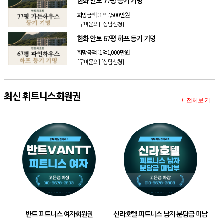
한화 안토 77평 등기 기명
희망금액 :
1억7,500만원
[구매문의]
[상담신청]
한화 안토 67평 하프 등기 기명
희망금액 :
1억1,000만원
[구매문의]
[상담신청]
최신 휘트니스회원권
+ 전체보기
반트 피트니스 여자회원권
신라호텔 피트니스 남자 분담금 미납