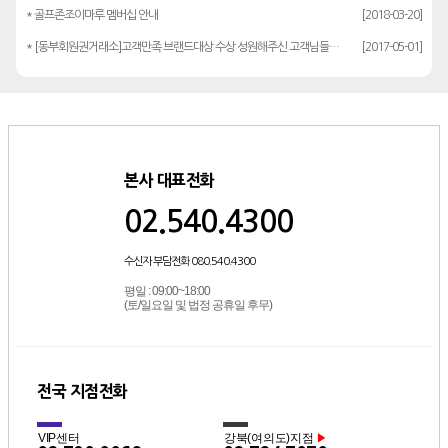
* 골프존조이마루 멤버십 안내
[2018-03-20]
* [동부회원권거래소]고객만족 브랜드대상 수상 성원해주신 고객님들께 감사드립…
[2017-05-01]
본사 대표전화
02.540.4300
수신자 부담전화 080.540.4300
평일 : 09:00~18:00
(토/일요일 및 법정 공휴일 후무)
전국 지점전화
VIP센터
강북(여의도)지점
▶