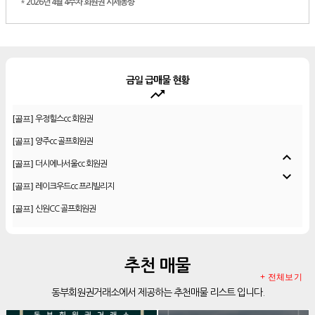
*
2026년 4월 4주차 회원권 시세동향
금일 급매물 현황
trending_up
[골프]
더시에나서울cc 회원권
[골프]
우정힐스cc 회원권
[골프]
양주cc 골프회원권
expand_less
[골프]
더시에나서울cc 회원권
expand_more
[골프]
레이크우드cc 프리빌리지
[골프]
신원CC 골프회원권
[골프]
비전힐스cc 골프회원권
[리조트]
리솜리조트 제천 54평 법인 무기명 회원제
추천 매물
[골프]
테디밸리cc 회원권 분양
+ 전체보기
동부회원권거래소에서 제공하는 추천매물 리스트 입니다.
[골프]
아름다운cc 회원권