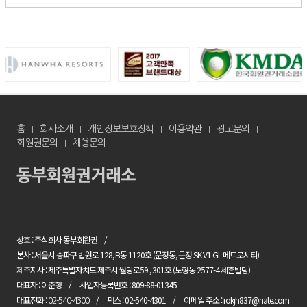
홈
회사소개
개인정보보호정책
이용약관
광고문의
회원권문의
채용문의
상호 : 주식회사 동부회원권
본사 : 서울시 송파구 법원로 128, B동 1120호 (문정동, 문정 SK V1 GL 메트로시티)
제주지사 : 제주특별자치도 제주시 월랑로59 , 301호 (노형동 2577-4 세흔빌딩)
대표자 : 이준행
사업자등록번호 : 809-88-01345
대표전화 :
팩스 : 02-540-4301
이메일 주소 : rokjh837@nate.com
02-540-4300