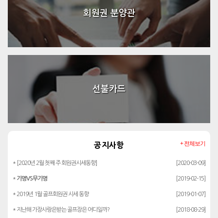
회원권 분양관
선불카드
+ 전체보기
공지사항
* [2020년 2월 첫째 주 회원권시세동향]
[2020-03-09]
*
기명VS무기명
[2019-02-15]
* 2019년 1월 골프회원권 시세 동향
[2019-01-07]
* 지난해 가장사랑은받는 골프장은 어디일까?
[2018-08-29]