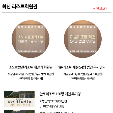
최신 리조트회원권
+ 전체보기
소노호텔앤리조트 패밀리 회원권
리솜리조트 제천 54평 법인 무기명 회원제
희망금액 :
기명 650만원 / 무기명 950만원
희망금액 :
4,600만원(분 4,750만원)
[구매문의]
[상담신청]
[구매문의]
[상담신청]
안토리조트 130평 개인 무기명
희망금액 :
3억3,000만원
[구매문의]
[상담신청]