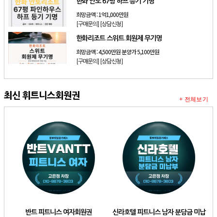
한화 안토 67평 하프 등기 기명
희망금액 :
1억1,000만원
[구매문의]
[상담신청]
한화리조트 스위트 회원제 무기명
희망금액 :
4,500만원 분양가 5,100만원
[구매문의]
[상담신청]
최신 휘트니스회원권
+ 전체보기
반트 피트니스 여자회원권
신라호텔 피트니스 남자 분담금 미납