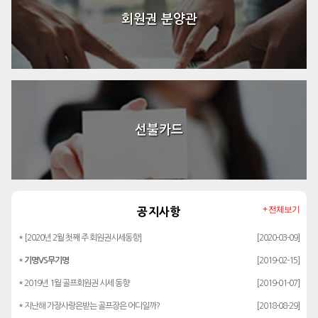
회원권 분양관
선불카드
+ 전체보기
공지사항
* [2020년 2월 첫째 주 회원권시세동향]
[2020-03-09]
*
기명VS무기명
[2019-02-15]
* 2019년 1월 골프회원권 시세 동향
[2019-01-07]
* 지난해 가장사랑은받는 골프장은 어디일까?
[2018-08-29]