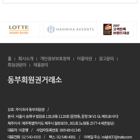
홈
회사소개
개인정보보호정책
이용약관
광고문의
회원권문의
채용문의
상호 : 주식회사 동부회원권
본사 : 서울시 송파구 법원로 128, B동 1120호 (문정동, 문정 SK V1 GL 메트로시티)
제주지사 : 제주특별자치도 제주시 월랑로59 , 301호 (노형동 2577-4 세흔빌딩)
대표자 : 이준행
사업자등록번호 : 809-88-01345
대표전화 :
팩스 : 02-540-4301
이메일 주소 : rokjh837@nate.com
02-540-4300