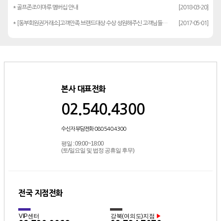
* 골프존조이마루 멤버십 안내
[2018-03-20]
* [동부회원권거래소]고객만족 브랜드대상 수상 성원해주신 고객님들께 감사드립…
[2017-05-01]
본사 대표전화
02.540.4300
수신자 부담전화 080.540.4300
평일 : 09:00~18:00
(토/일요일 및 법정 공휴일 후무)
전국 지점전화
VIP센터
강북(여의도)지점
▶