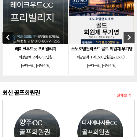
[리조트]
소노호텔앤리조트 로얄 회원제 기명
[리조트]
소노호텔앤리조트 로얄 등기 기명
[리조트]
소노호텔앤리조트 골드 회원제 무기명
keyboard_arrow_left
keyboard_arrow_right
[리조트]
소노호텔앤리조트 골드 등기 기명
[리조트]
소노호텔앤리조트 스위트 등기 무기명
트 골드 회원제 무기명
한화 안토 67평 하프 등기 기명
양주cc
[리조트]
소노호텔앤리조트 스위트 등기 기명
9,500만원(분23,600）
희망금액 :
1억1,000만원
희망금액 :
1
[리조트]
소노호텔앤리조트 이그제큐티브 무기명 회원제
문의]
[상담신청]
[구매문의]
[상담신청]
[구매문의
[골프]
아시아나cc 회원권
[골프]
발리오스cc 회원권 종류
최신 골프회원권
[리조트]
소노호텔앤리조트 패밀리 등기 무기명
+ 전체보기
[리조트]
켄싱턴리조트 31평 등기 통합 회원권
[리조트]
빌라쥬드 아난티 기명 회원권
[리조트]
안토리조트 가든하우스 77평 등기 기명
[리조트]
소노호텔앤리조트 로얄 회원제 기명