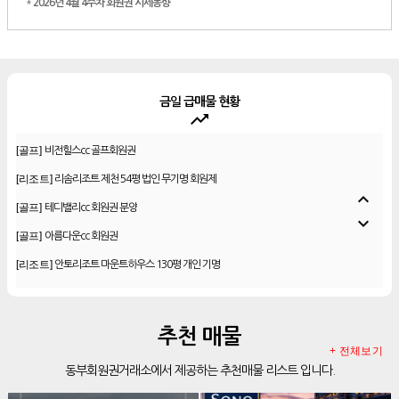
*
2026년 4월 4주차 회원권 시세동향
금일 급매물 현황
trending_up
[골프]
비전힐스cc 골프회원권
[리조트]
리솜리조트 제천 54평 법인 무기명 회원제
[골프]
테디밸리cc 회원권 분양
expand_less
[골프]
아름다운cc 회원권
expand_more
[리조트]
안토리조트 마운트하우스 130평 개인 기명
[리조트]
한화 안토 77평 등기 기명
[리조트]
한화 안토 67평 하프 등기 기명
[리조트]
한화리조트 스위트 회원제 무기명
추천 매물
+ 전체보기
[리조트]
소노 이그젝큐티브 회원제 무기명
동부회원권거래소에서 제공하는 추천매물 리스트 입니다.
[리조트]
소노호텔앤리조트 로얄 회원제 기명