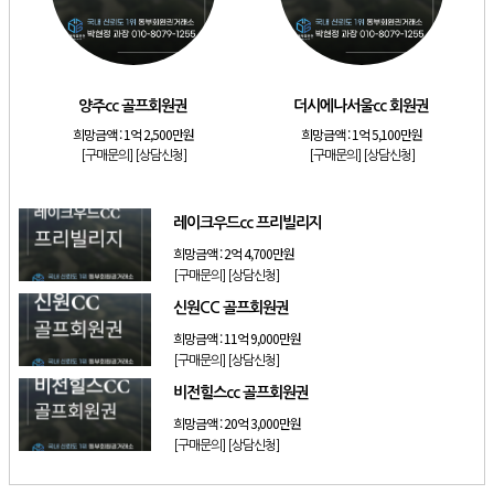
[리조트]
소노호텔앤리조트 스위트 등기 기명
[리조트]
금호리조트 28평 등기 기명
[골프]
양주cc 골프회원권
양주cc 골프회원권
더시에나서울cc 회원권
[골프]
더시에나서울cc 회원권
희망금액 :
1억 2,500만원
희망금액 :
1억 5,100만원
[구매문의]
[상담신청]
[구매문의]
[상담신청]
[골프]
레이크우드cc 프리빌리지
[골프]
신원CC 골프회원권
레이크우드cc 프리빌리지
희망금액 :
2억 4,700만원
[구매문의]
[상담신청]
신원CC 골프회원권
희망금액 :
11억 9,000만원
[구매문의]
[상담신청]
비전힐스cc 골프회원권
희망금액 :
20억 3,000만원
[구매문의]
[상담신청]