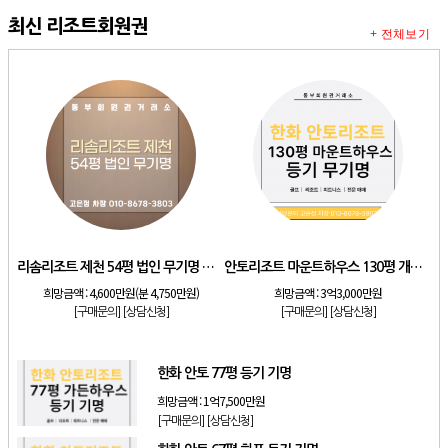
최신 리조트회원권
+ 전체보기
리솜리조트 제천 54평 법인 무기명 회원제
안토리조트 마운트하우스 130평 개인 기명
희망금액 :
4,600만원(분 4,750만원)
희망금액 :
3억3,000만원
[구매문의]
[상담신청]
[구매문의]
[상담신청]
한화 안토 77평 등기 기명
희망금액 :
1억7,500만원
[구매문의]
[상담신청]