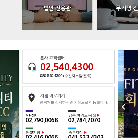
법인 전용관
무기명 
본사 고객센터
02.540.4300
080.540.4300 (수신자부담 전화)
지점 바로가기
연락처를 선택하시면 지점으로 이동합니다.
keyboard_arrow_left
VIP센터
강북(여의도)지점
▶
02.790.0068
02.784.7070
판교지점
중부지점
▶
▶
02.416.0066
041.533.4303