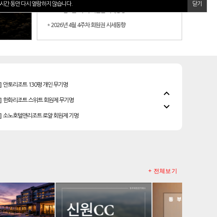
시간 동안 다시 열람하지 않습니다.
닫기
*
2026년 5월 2주차 회원권 시세동향
*
2026년 4월 4주차 회원권 시세동향
]
안토리조트 130평 개인 무기명
]
한화리조트 스위트 회원제 무기명
expand_less
]
소노호텔앤리조트 로얄 회원제 기명
expand_more
]
소노호텔앤리조트 골드 등기 기명
]
소노호텔앤리조트 이그제큐티브 무기명 회원제
]
소노호텔앤리조트 패밀리 등기 무기명
]
소노호텔앤리조트 패밀리 회원권
+ 전체보기
우정힐스cc 회원권
레이크우드cc 프리빌리지
]
리솜리조트 제천 54평 법인 무기명 회원제