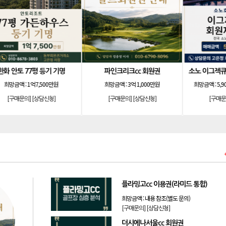
파인크리크cc 회원권
소노 이그젝큐티브 회원제 무기명
희망금액 :
3억 1,000만원
희망금액 :
5,900만원(분 7,900만원)
[구매문의]
[상담신청]
[구매문의]
[상담신청]
플라밍고cc 이용권(라미드 통합)
희망금액 :
내용 참조(별도 문의)
[구매문의]
[상담신청]
더시에나서울cc 회원권