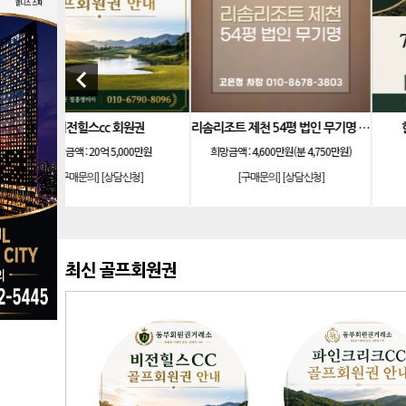
keyboard_arrow_left
회원권
리솜리조트 제천 54평 법인 무기명 회원제
한화 안토 77평 등기 기명
000만원
희망금액 :
4,600만원(분 4,750만원)
희망금액 :
1억7,500만원
신청]
[구매문의]
[상담신청]
[구매문의]
[상담신청]
최신 골프회원권