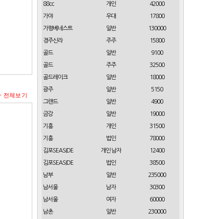
88cc
개인
42000
가야
우대
17800
가평베네스트
일반
130000
경주신라
주주
15800
골드
일반
9100
골드
주주
32500
골드레이크
일반
18000
광주
일반
5150
+ 전체보기
그랜드
일반
4900
금강
일반
19000
기흥
개인
31500
기흥
법인
78000
김포SEASIDE
개인 남자
12400
김포SEASIDE
법인
38500
남부
일반
235000
남서울
남자
30300
남서울
여자
60000
남촌
일반
230000