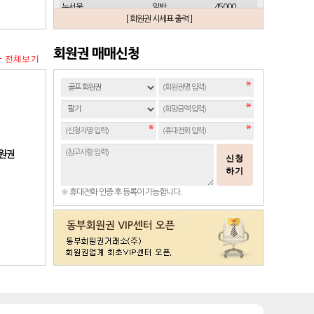
뉴서울
일반
45000
[ 회원권 시세표 출력 ]
뉴스프링빌
개인(분12000)
21500
뉴스프링빌
주중가족(분5000)
6900
회원권 매매신청
+ 전체보기
뉴스프링빌
주중개인(분3000)
4300
뉴코리아
남자
23700
뉴코리아
여자
49000
대구
일반 정회원
16500
도고
일반
2100
동래베네스트
일반
17500
회원권
신청
동부산
일반(분14000)
27500
하기
라데나
일반
11500
※ 휴대전화 인증 후 등록이 가능합니다.
레이크사이드
일반(개인)
107000
레이크우드
일반(개인)
10000
레이크우드
프리빌리지(개인)
22000
렉스필드
일반
121000
롯데스카이힐 제주
일반
37300
리베라
일반
4300
발리오스
VIP
29800