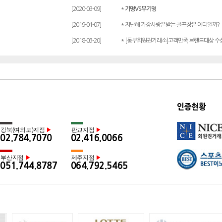
[2020-03-09]
*
기명VS무기명
[2019-01-07]
* 지난해 가장사랑은받는 골프장은 어디일까?
[2018-03-20]
* [동부회원권거래소]고객만족 브랜드대상 수
인증현황
강북(여의도)지점
판교지점
▶
▶
02.784.7070
02.416.0066
부산지점
제주지점
▶
▶
051.744.8787
064.792.5465