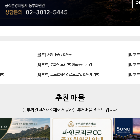
24
[골프]
[리조트
아름다운cc 회원권
[리조트]
[리조트
한화 안토 67평 하프 등기 기명
[리조트]
[리조트
기명
소노호텔앤리조트 로얄 회원제 기명
[리조트]
[리조트
기명
소노호텔앤리조트 골드 회원제 무기명
[리조트]
[리조트
 무기명
소노호텔앤리조트 스위트 등기 기명
[골프]
[리조트
발리오스cc 회원권 종류
추천 매물
[골프]
[리조트
파인크리크cc 회원권
동부회원권거래소에서 제공하는 추천매물 리스트 입니다.
[골프]
[골프]
더시에나서울cc 회원권
[골프]
[골프]
더시에나서울cc 회원권
[골프]
[리조트
비전힐스cc 골프회원권