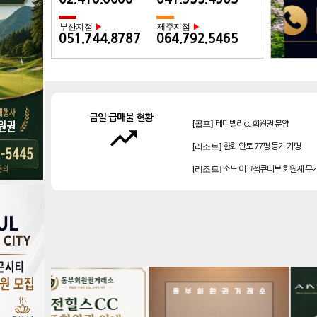
부산지점
제주지점
▶
▶
051.744.8787
064.792.5465
[골프]
테디밸리cc 회원권 분양
금일 급매물 현황
[리조트]
한화 안토 77평 등기 기명
trending_up
[리조트]
소노 이그젝큐티브 회원제 무
[리조트]
소노호텔앤리조트 로얄 등기 
[리조트]
소노호텔앤리조트 스위트 등기
[골프]
아시아나cc 회원권
[골프]
비전힐스cc 회원권
[골프]
플라밍고cc 이용권(라미드 통합)
[골프]
양주cc 골프회원권
[골프]
신원CC 골프회원권