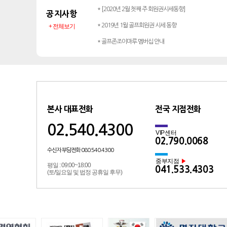
* [2020년 2월 첫째 주 회원권시세동향]
공지사항
* 2019년 1월 골프회원권 시세 동향
+ 전체보기
* 골프존조이마루 멤버십 안내
본사 대표전화
전국 지점전화
02.540.4300
VIP센터
02.790.0068
수신자 부담전화 080.540.4300
중부지점
▶
평일 : 09:00~18:00
041.533.4303
(토/일요일 및 법정 공휴일 후무)