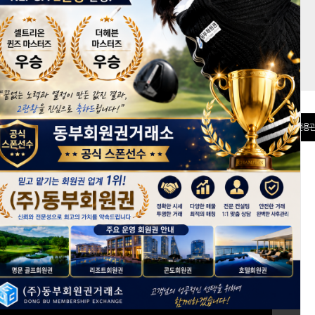
권 분양관
선불카드
전용관
[회원가입]
ID 저장
아이디/비밀번호 찾기
+ 전체보기
회원권 시세정보
keyboard_arrow_right
*
반얀트리클럽앤스파서울, 키즈시설 확충 및 신규 건물 신축 계획
* 2026년 6월 2주차 회원권 시세동향
*
2026년 5월 4주차 회원권 시세동향
*
2026년 5월 3주차 회원권 시세동향