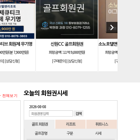
keyboard_arrow_right
신원CC 골프회원권
소노호텔앤리조트 이그제큐티브 무기명 회원제
희망금액 :
11억 9,000만원
희망금액 :
6,000만원(분 7,900만원)
희
[구매문의]
[상담신청]
[구매문의]
[상담신청]
[구
오늘의 회원권시세
+ 전체보기
2026-08-08
골프 회원권
리조트
휘트니스
골프장명
구분
시세