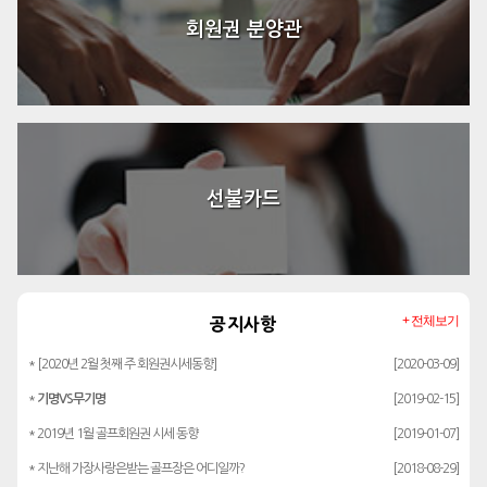
회원권 분양관
선불카드
+ 전체보기
공지사항
* [2020년 2월 첫째 주 회원권시세동향]
[2020-03-09]
*
기명VS무기명
[2019-02-15]
* 2019년 1월 골프회원권 시세 동향
[2019-01-07]
* 지난해 가장사랑은받는 골프장은 어디일까?
[2018-08-29]