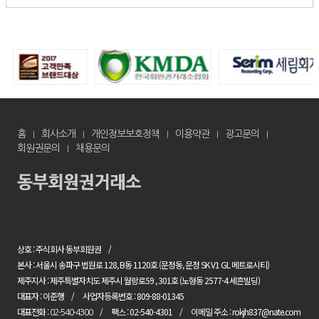
홈
회사소개
개인정보보호정책
이용약관
광고문의
회원권문의
채용문의
상호 : 주식회사 동부회원권
본사 : 서울시 송파구 법원로 128, B동 1120호 (문정동, 문정 SK V1 GL 메트로시티)
제주지사 : 제주특별자치도 제주시 월랑로59 , 301호 (노형동 2577-4 세흔빌딩)
대표자 : 이준행
사업자등록번호 : 809-88-01345
대표전화 :
팩스 : 02-540-4301
이메일 주소 : rokjh837@nate.com
02-540-4300