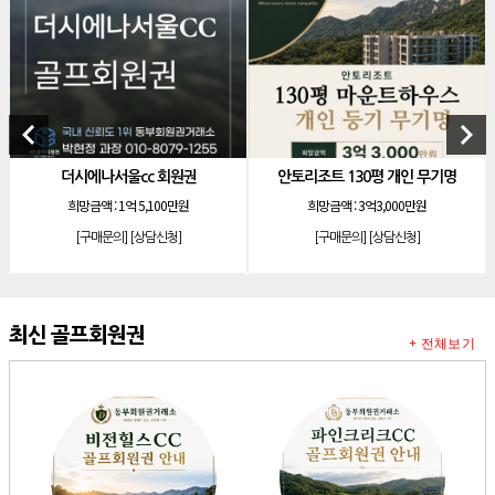
[리조트]
한화 안토 77평 등기 기명
[리조트]
한화 안토 67평 하프 등기 기명
[리조트]
한화리조트 스위트 회원제 무기명
[리조트]
소노 이그젝큐티브 회원제 무기명
keyboard_arrow_left
keyboard_arrow_right
[리조트]
소노호텔앤리조트 로얄 회원제 기명
원권
안토리조트 130평 개인 무기명
테디밸리cc 회원권 분
[리조트]
소노호텔앤리조트 로얄 회원제 기명
만원
희망금액 :
3억3,000만원
희망금액 :
2억 5,000만원 / 5
[리조트]
소노호텔앤리조트 로얄 등기 기명
]
[구매문의]
[상담신청]
[구매문의]
[상담신청]
[리조트]
소노호텔앤리조트 골드 회원제 무기명
[리조트]
소노호텔앤리조트 골드 등기 기명
[리조트]
소노호텔앤리조트 스위트 등기 무기명
최신 골프회원권
+ 전체보기
[리조트]
소노호텔앤리조트 스위트 등기 기명
[리조트]
소노호텔앤리조트 이그제큐티브 무기명 회원제
[골프]
아시아나cc 회원권
[골프]
발리오스cc 회원권 종류