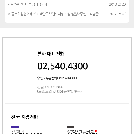
* 골프존조이마루 멤버십 안내
[2018-03-20]
* [동부회원권거래소]고객만족 브랜드대상 수상 성원해주신 고객님들께 감사드립…
[2017-05-01]
본사 대표전화
02.540.4300
수신자 부담전화 080.540.4300
평일 : 09:00~18:00
(토/일요일 및 법정 공휴일 후무)
전국 지점전화
VIP센터
강북(여의도)지점
▶