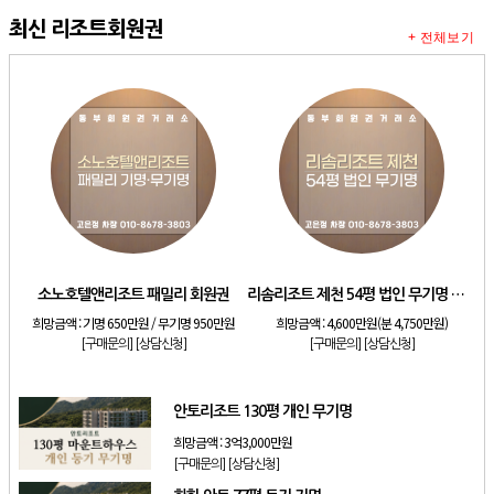
최신 리조트회원권
+ 전체보기
소노호텔앤리조트 패밀리 회원권
리솜리조트 제천 54평 법인 무기명 회원제
희망금액 :
기명 650만원 / 무기명 950만원
희망금액 :
4,600만원(분 4,750만원)
[구매문의]
[상담신청]
[구매문의]
[상담신청]
안토리조트 130평 개인 무기명
희망금액 :
3억3,000만원
[구매문의]
[상담신청]