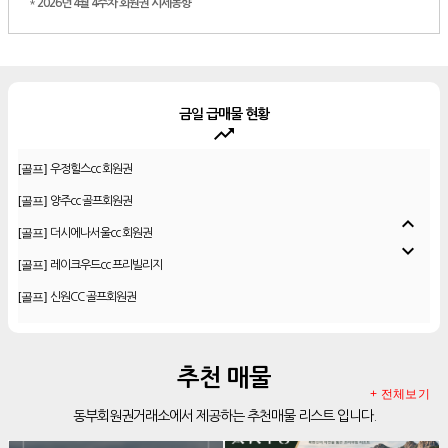
*
2026년 4월 4주차 회원권 시세동향
금일 급매물 현황
trending_up
[골프]
우정힐스cc 회원권
[골프]
양주cc 골프회원권
[골프]
더시에나서울cc 회원권
expand_less
[골프]
레이크우드cc 프리빌리지
expand_more
[골프]
신원CC 골프회원권
[골프]
비전힐스cc 골프회원권
[리조트]
리솜리조트 제천 54평 법인 무기명 회원제
[골프]
테디밸리cc 회원권 분양
추천 매물
[골프]
아름다운cc 회원권
+ 전체보기
동부회원권거래소에서 제공하는 추천매물 리스트 입니다.
[리조트]
안토리조트 130평 개인 무기명