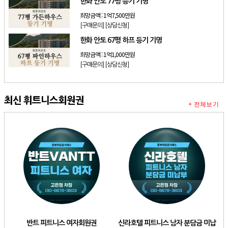
한화 안토 77평 등기 기명
희망금액 :
1억7,500만원
[구매문의]
[상담신청]
한화 안토 67평 하프 등기 기명
희망금액 :
1억1,000만원
[구매문의]
[상담신청]
최신 휘트니스회원권
+ 전체보기
반트 피트니스 여자회원권
신라호텔 피트니스 남자 분담금 미납