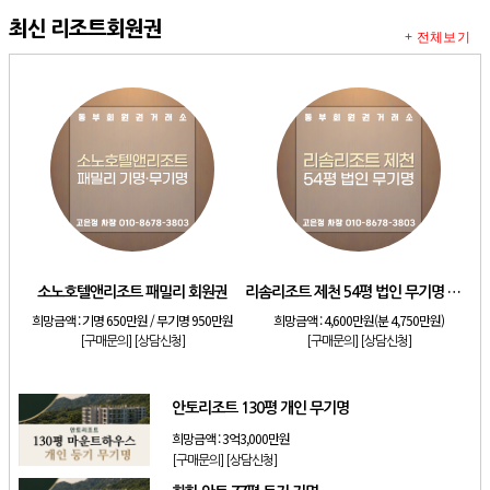
최신 리조트회원권
+ 전체보기
소노호텔앤리조트 패밀리 회원권
리솜리조트 제천 54평 법인 무기명 회원제
희망금액 :
기명 650만원 / 무기명 950만원
희망금액 :
4,600만원(분 4,750만원)
[구매문의]
[상담신청]
[구매문의]
[상담신청]
안토리조트 130평 개인 무기명
희망금액 :
3억3,000만원
[구매문의]
[상담신청]