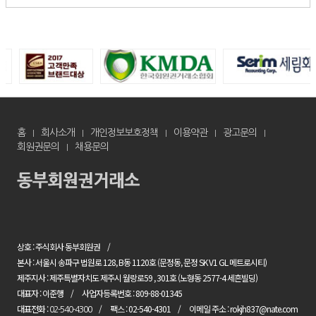
홈
회사소개
개인정보보호정책
이용약관
광고문의
회원권문의
채용문의
상호 : 주식회사 동부회원권
본사 : 서울시 송파구 법원로 128, B동 1120호 (문정동, 문정 SK V1 GL 메트로시티)
제주지사 : 제주특별자치도 제주시 월랑로59 , 301호 (노형동 2577-4 세흔빌딩)
대표자 : 이준행
사업자등록번호 : 809-88-01345
대표전화 :
팩스 : 02-540-4301
이메일 주소 : rokjh837@nate.com
02-540-4300