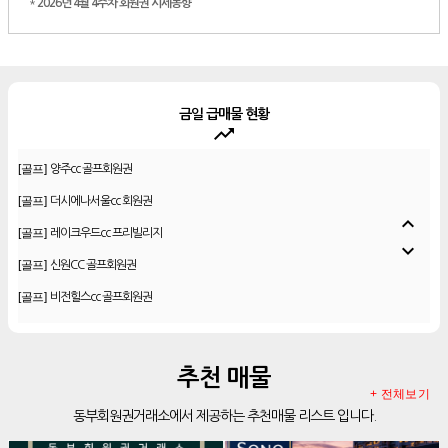
*
2026년 4월 4주차 회원권 시세동향
금일 급매물 현황
trending_up
[골프]
우정힐스cc 회원권
[골프]
양주cc 골프회원권
[골프]
더시에나서울cc 회원권
expand_less
[골프]
레이크우드cc 프리빌리지
expand_more
[골프]
신원CC 골프회원권
[골프]
비전힐스cc 골프회원권
[리조트]
리솜리조트 제천 54평 법인 무기명 회원제
[골프]
테디밸리cc 회원권 분양
추천 매물
[골프]
아름다운cc 회원권
+ 전체보기
동부회원권거래소에서 제공하는 추천매물 리스트 입니다.
[리조트]
안토리조트 130평 개인 무기명