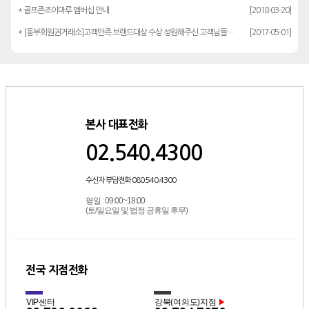
* 골프존조이마루 멤버십 안내
[2018-03-20]
* [동부회원권거래소]고객만족 브랜드대상 수상 성원해주신 고객님들께 감사드립…
[2017-05-01]
본사 대표전화
02.540.4300
수신자 부담전화 080.540.4300
평일 : 09:00~18:00
(토/일요일 및 법정 공휴일 후무)
전국 지점전화
VIP센터
강북(여의도)지점
▶