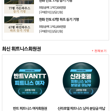
한화 안토 77평 등기 기명
희망금액 :
1억7,500만원
[구매문의]
[상담신청]
한화 안토 67평 하프 등기 기명
희망금액 :
1억1,000만원
[구매문의]
[상담신청]
최신 휘트니스회원권
+ 전체보기
반트 피트니스 여자회원권
신라호텔 피트니스 남자 분담금 미납