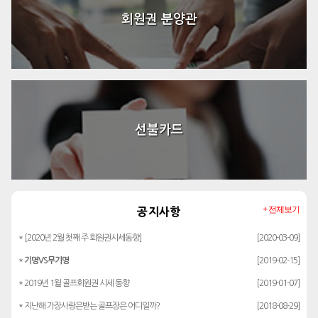
회원권 분양관
선불카드
+ 전체보기
공지사항
* [2020년 2월 첫째 주 회원권시세동향]
[2020-03-09]
*
기명VS무기명
[2019-02-15]
* 2019년 1월 골프회원권 시세 동향
[2019-01-07]
* 지난해 가장사랑은받는 골프장은 어디일까?
[2018-08-29]