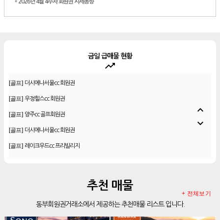
*
2026년 4월 4주차 회원권 시세동향
금일 급매물 현황
trending_up
[골프]
더시에나서울cc 회원권
[골프]
우정힐스cc 회원권
[골프]
양주cc 골프회원권
expand_less
[골프]
더시에나서울cc 회원권
expand_more
[골프]
레이크우드cc 프리빌리지
[골프]
신원CC 골프회원권
[골프]
비전힐스cc 골프회원권
[리조트]
리솜리조트 제천 54평 법인 무기명 회원제
추천 매물
[골프]
테디밸리cc 회원권 분양
+ 전체보기
동부회원권거래소에서 제공하는 추천매물 리스트 입니다.
[골프]
아름다운cc 회원권