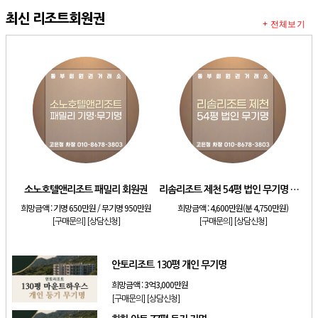
최신 리조트회원권
+ 전체보기
소노호텔앤리조트 패밀리 회원권
리솜리조트 제천 54평 법인 무기명 회원제
희망금액 :
기명 650만원 / 무기명 950만원
희망금액 :
4,600만원(분 4,750만원)
[구매문의]
[상담신청]
[구매문의]
[상담신청]
안토리조트 130평 개인 무기명
희망금액 :
3억3,000만원
[구매문의]
[상담신청]