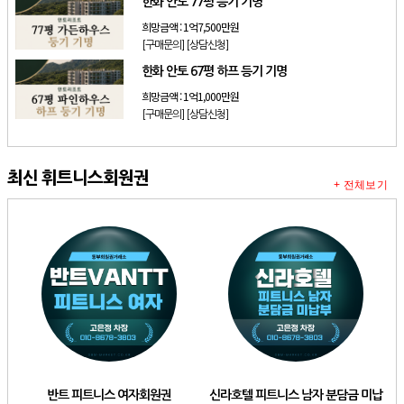
한화 안토 77평 등기 기명
희망금액 :
1억7,500만원
[구매문의]
[상담신청]
한화 안토 67평 하프 등기 기명
희망금액 :
1억1,000만원
[구매문의]
[상담신청]
최신 휘트니스회원권
+ 전체보기
반트 피트니스 여자회원권
신라호텔 피트니스 남자 분담금 미납