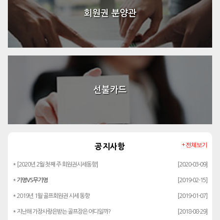
회원권 분양관
선불카드
+ 전체보기
공지사항
* [2020년 2월 첫째 주 회원권시세동향]
[2020-03-09]
*
기명VS무기명
[2019-02-15]
* 2019년 1월 골프회원권 시세 동향
[2019-01-07]
* 지난해 가장사랑은받는 골프장은 어디일까?
[2018-08-29]