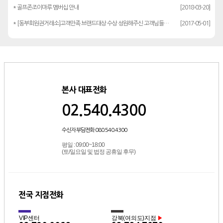
* 골프존조이마루 멤버십 안내
[2018-03-20]
* [동부회원권거래소]고객만족 브랜드대상 수상 성원해주신 고객님들께 감사드립…
[2017-05-01]
본사 대표전화
02.540.4300
수신자 부담전화 080.540.4300
평일 : 09:00~18:00
(토/일요일 및 법정 공휴일 후무)
전국 지점전화
VIP센터
강북(여의도)지점
▶