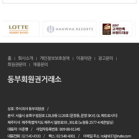
홈
회사소개
개인정보보호정책
이용약관
광고문의
회원권문의
채용문의
상호 : 주식회사 동부회원권
본사 : 서울시 송파구 법원로 128, B동 1120호 (문정동, 문정 SK V1 GL 메트로시티)
제주지사 : 제주특별자치도 제주시 월랑로59 , 301호 (노형동 2577-4 세흔빌딩)
대표자 : 이준행
사업자등록번호 : 809-88-01345
대표전화 :
팩스 : 02-540-4301
이메일 주소 : rokjh837@nate.com
02-540-4300