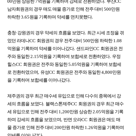
00
만원 상승한
7
억원을 기록하며 강세로 전환하였다
.
부산
CC
남자회원권의 경우 매도 매물 증가로 인해 전주 대비
500
만원
하락한
3.65
원을 기록하며 약세를 면치못했다
.
충청
·
강원권의 경우 약세의 흐름을 보였다
.
최근 시세 조정을 겪
었던 라데나
CC
회원권의 경우 전주 대비
500
만원 하락한
1.08
억원을 기록하며 약세를 이어나갔다
.
샌드파인
CC
회원권은 전
주와 동일한
2.15
억원을 기록하며 보합세로 전환하였다
.
우정
힐스
CC
회원권은 전주와 동일한
5.05
억원을 기록하며 보합세
로 전환하였으며
,
유성
CC
회원권은 전주와 동일한
4,800
만원
을 기록하며 보합세를 이어나갔다
.
제주권의 경우 최근 매수세 유입으로 인해 다수의 종목에서 강
세의 흐름을 보였다
.
블랙스톤제주
CC
회원권의 경우 최근 매수
세 유입으로 인해 전주 대비
1,200
만원 상승한
2.05
억원을 기록
하며 강세의 흐름을 보였으며
,
반면 오라
CC
회원권은 매도 매
물 증가로 인해 전주 대비
200
만원 하락한
1.26
억원을 기록하며
약세를 이어나갔다
.