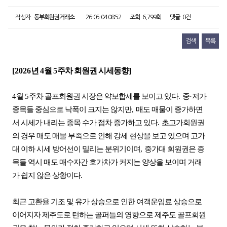
작성자
동부회원권거래소
26-05-04 08:52
조회
6,799회
댓글
0건
검색
목록
[2026
년
4
월
5
주차 회원권 시세동향
]
4
월
5
주차 골프회원권 시장은 약보합세를 보이고 있다
.
중
·
저가
종목들 중심으로 낙폭이 크지는 않지만
,
매도 매물이 증가하면
서 시세가 내리는 종목 수가 점차 증가하고 있다
.
초고가회원권
의 경우 매도 매물 부족으로 인해 강세 현상을 보고 있으며 고가
대 이하 시세 방어선이 밀리는 분위기이며
,
중가대 회원권은 종
목들 역시 매도 매수자간 호가차가 커지는 양상을 보이며 거래
가 쉽지 않은 상황이다
.
최근 고환율 기조 및 유가 상승으로 인한 여객운임료 상승으로
이어지자 제주도로 턴하는 골퍼들의 영향으로 제주도 골프회원