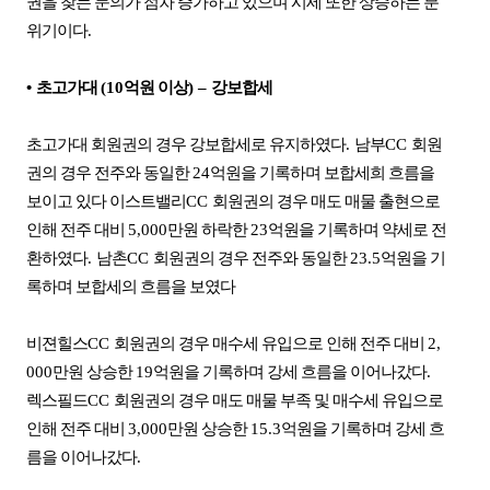
권을 찾는 문의가 점차 증가하고 있으며 시세 또한 상승하는 분
위기이다
.
•
초고가대
(10
억원 이상
)
–
강보합세
초고가대 회원권의 경우 강보합세로 유지하였다
.
남부
CC
회원
권의 경우 전주와 동일한
24
억원을 기록하며 보합세희 흐름을
보이고 있다 이스트밸리
CC
회원권의 경우 매도 매물 출현으로
인해 전주 대비
5,000
만원 하락한
23
억원을 기록하며 약세로 전
환하였다
.
남촌
CC
회원권의 경우 전주와 동일한
23.5
억원을 기
록하며 보합세의 흐름을 보였다
비젼힐스
CC
회원권의 경우 매수세 유입으로 인해 전주 대비
2,
000
만원 상승한
19
억원을 기록하며 강세 흐름을 이어나갔다
.
렉스필드
CC
회원권의 경우 매도 매물 부족 및 매수세 유입으로
인해 전주 대비
3,000
만원 상승한
15.3
억원을 기록하며 강세 흐
름을 이어나갔다
.