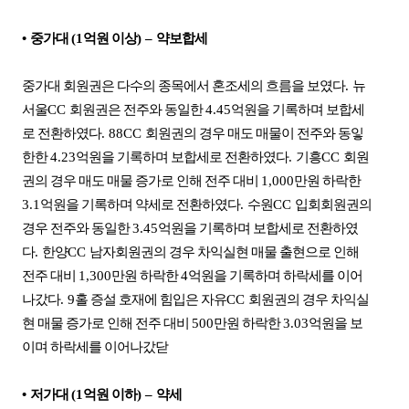
•
중가대
(1
억원 이상
)
–
약보합세
중가대 회원권은 다수의 종목에서 혼조세의 흐름을 보였다
.
뉴
서울
CC
회원권은 전주와 동일한
4.45
억원을 기록하며 보합세
로 전환하였다
. 88CC
회원권의 경우 매도 매물이 전주와 동잏
한한
4.23
억원을 기록하며 보합세로 전환하였다
.
기흥
CC
회원
권의 경우 매도 매물 증가로 인해 전주 대비
1,000
만원 하락한
3.1
억원을 기록하며 약세로 전환하였다
.
수원
CC
입회회원권의
경우 전주와 동일한
3.45
억원을 기록하며 보합세로 전환하였
다
.
한양
CC
남자회원권의 경우 차익실현 매물 출현으로 인해
전주 대비
1,300
만원 하락한
4
억원을 기록하며 하락세를 이어
나갔다
. 9
홀 증설 호재에 힘입은 자유
CC
회원권의 경우 차익실
현 매물 증가로 인해 전주 대비
500
만원 하락한
3.03
억원을 보
이며 하락세를 이어나갔닫
•
저가대
(1
억원 이하
)
–
약세