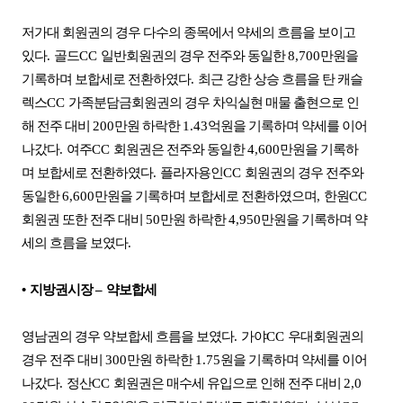
저가대 회원권의 경우 다수의 종목에서 약세의 흐름을 보이고
있다
.
골드
CC
일반회원권의 경우 전주와 동일한
8,700
만원을
기록하며 보합세로 전환하였다
.
최근 강한 상승 흐름을 탄 캐슬
렉스
CC
가족분담금회원권의 경우 차익실현 매물 출현으로 인
해 전주 대비
200
만원 하락한
1.43
억원을 기록하며 약세를 이어
나갔다
.
여주
CC
회원권은 전주와 동일한
4,600
만원을 기록하
며 보합세로 전환하였다
.
플라자용인
CC
회원권의 경우 전주와
동일한
6,600
만원을 기록하며 보합세로 전환하였으며
,
한원
CC
회원권 또한 전주 대비
50
만원 하락한
4,950
만원을 기록하며 약
세의 흐름을 보였다
.
•
지방권시장
–
약보합세
영남권의 경우 약보합세 흐름을 보였다
.
가야
CC
우대회원권의
경우 전주 대비
300
만원 하락한
1.75
원을 기록하며 약세를 이어
나갔다
.
정산
CC
회원권은 매수세 유입으로 인해 전주 대비
2,0