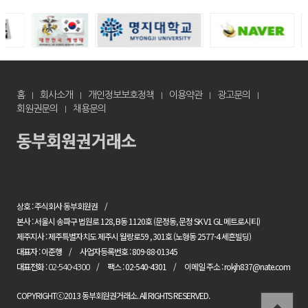
홈
회사소개
개인정보보호정책
이용약관
광고문의
회원권문의
채용문의
상호 : 주식회사 동부회원권
본사 : 서울시 송파구 법원로 128, B동 1120호 (문정동, 문정 SK V1 GL 메트로시티)
제주지사 : 제주특별자치도 제주시 월랑로59 , 301호 (노형동 2577-4 세흔빌딩)
대표자 : 이준행
사업자등록번호 : 809-88-01345
대표전화 :
팩스 : 02-540-4301
이메일 주소 : rokjh837@nate.com
02-540-4300
COPYRIGHTⓒ2013 동부회원권거래소. All RIGHTS RESERVED.