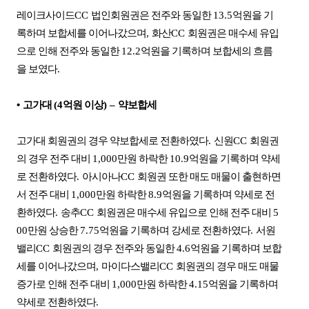
레이크사이드
CC
법인회원권은 전주와 동일한
13.5
억원을 기
록하며 보합세를 이어나갔으며
,
화산
CC
회원권은 매수세 유입
으로 인해 전주와 동일한
12.2
억원을 기록하며 보합세의 흐름
을 보였다
.
•
고가대
(4
억원 이상
)
–
약보합세
고가대 회원권의 경우 약보합세로 전환하였다
.
신원
CC
회원권
의 경우 전주 대비
1,000
만원 하락한
10.9
억원을 기록하며 약세
로 전환하였다
.
아시아나
CC
회원권 또한 매도 매물이 출현하면
서 전주 대비
1,000
만원 하락한
8.9
억원을 기록하며 약세로 전
환하였다
.
송추
CC
회원권은 매수세 유입으로 인해 전주 대비
5
00
만원 상승한
7.75
억원을 기록하며 강세로 전환하였다
.
서원
밸리
CC
회원권의 경우 전주와 동일한
4.6
억원을 기록하며 보합
세를 이어나갔으며
,
마이다스밸리
CC
회원권의 경우 매도 매물
증가로 인해 전주 대비
1,000
만원 하락한
4.15
억원을 기록하며
약세로 전환하였다
.